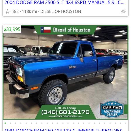
2004 DODGE RAM 2500 SLT 4X4 6SPD MANUAL 5.9L CUMMINS DIESEL 1-OWNER
8/2
118k mi
DIESEL OF HOUSTON
$33,995
•
•
•
•
•
•
•
•
•
•
•
•
•
•
•
•
•
•
•
•
•
•
•
•
1991 DODGE RAM 250 4X4 12V CUMMINS TURBO DIESEL REG CAB