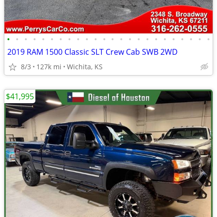
•
•
•
•
•
•
•
•
•
•
•
•
•
•
•
•
•
•
•
•
•
•
•
•
2019 RAM 1500 Classic SLT Crew Cab SWB 2WD
8/3
127k mi
Wichita, KS
$41,995