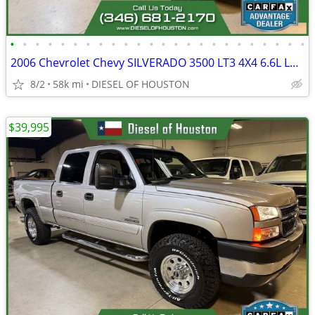
•
•
•
•
•
•
•
•
•
•
•
•
•
•
•
•
•
•
•
•
•
•
•
•
2006 Chevrolet Chevy SILVERADO 3500 LT3 4X4 6.6L LBZ DURAMAX DIESEL 58
8/2
58k mi
DIESEL OF HOUSTON
$39,995