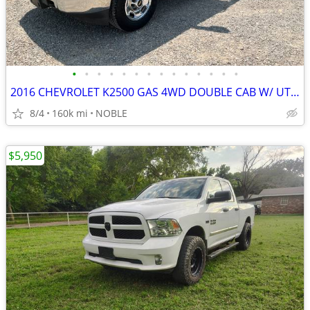
•
•
•
•
•
•
•
•
•
•
•
•
•
•
2016 CHEVROLET K2500 GAS 4WD DOUBLE CAB W/ UTILITY BED
8/4
160k mi
NOBLE
$5,950