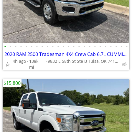
•
•
•
•
•
•
•
•
•
•
•
•
•
•
•
•
•
•
•
•
•
•
•
•
2020 RAM 2500 Tradesman 4X4 Crew Cab 6.7L CUMMINS
4h ago
138k
9832 E 58th St Ste B Tulsa, OK 74146
mi
$15,800