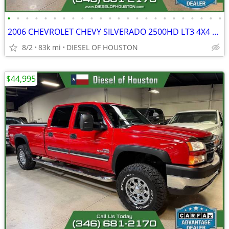
•
•
•
•
•
•
•
•
•
•
•
•
•
•
•
•
•
•
•
•
•
•
•
•
2006 CHEVROLET CHEVY SILVERADO 2500HD LT3 4X4 6.6L DURAMAX DIESEL
8/2
83k mi
DIESEL OF HOUSTON
$44,995