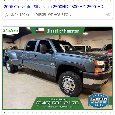
•
•
•
•
•
•
•
•
•
•
•
•
•
•
•
•
•
•
•
•
•
•
•
•
2006 Chevrolet Silverado 2500HD 2500 HD 2500-HD LT3Crew CabSB
8/2
120k mi
DIESEL OF HOUSTON
$45,995
•
•
•
•
•
•
•
•
•
•
•
•
•
•
•
•
•
•
•
•
•
•
•
•