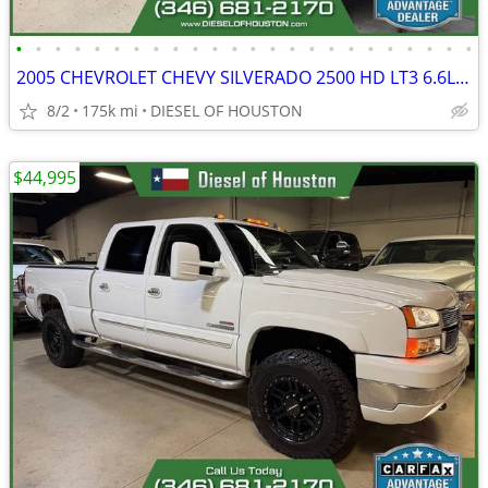
•
•
•
•
•
•
•
•
•
•
•
•
•
•
•
•
•
•
•
•
•
•
•
•
2005 CHEVROLET CHEVY SILVERADO 2500 HD LT3 6.6L LLY DURAMAX
8/2
175k mi
DIESEL OF HOUSTON
$44,995