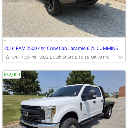
•
•
•
•
•
•
•
•
•
•
•
•
•
•
•
•
•
•
•
•
•
•
•
•
2016 RAM 2500 4X4 Crew Cab Laramie 6.7L CUMMINS
8/6
173k mi
9832 E 58th St Ste B Tulsa, OK 74146
$32,000