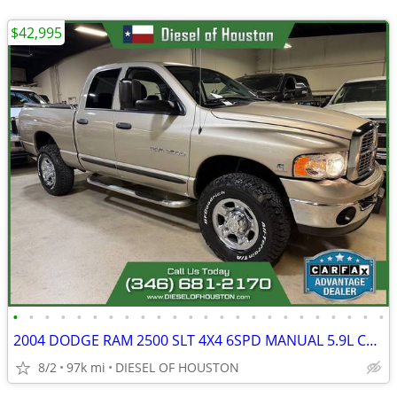
$42,995
•
•
•
•
•
•
•
•
•
•
•
•
•
•
•
•
•
•
•
•
•
•
•
•
2004 DODGE RAM 2500 SLT 4X4 6SPD MANUAL 5.9L CUMMINS DIESEL
8/2
97k mi
DIESEL OF HOUSTON