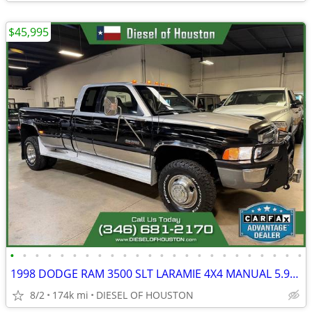
$45,995
•
•
•
•
•
•
•
•
•
•
•
•
•
•
•
•
•
•
•
•
•
•
•
•
1998 DODGE RAM 3500 SLT LARAMIE 4X4 MANUAL 5.9L 12V CUMMINS DIESEL
8/2
174k mi
DIESEL OF HOUSTON