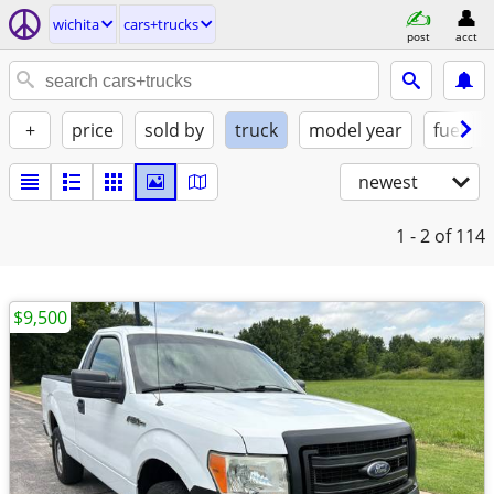
wichita
cars+trucks
post
acct
+
price
sold by
truck
model year
fuel
newest
1 - 2
of 114
$9,500