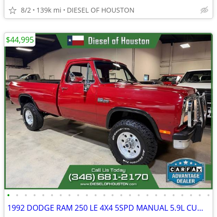
8/2
139k mi
DIESEL OF HOUSTON
$44,995
•
•
•
•
•
•
•
•
•
•
•
•
•
•
•
•
•
•
•
•
•
•
•
•
1992 DODGE RAM 250 LE 4X4 5SPD MANUAL 5.9L CUMMINS 12V DIESEL