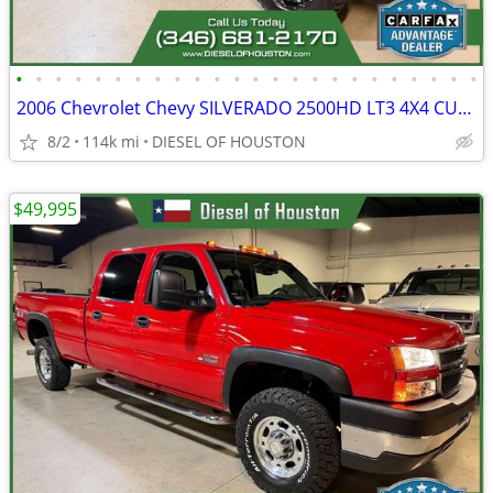
•
•
•
•
•
•
•
•
•
•
•
•
•
•
•
•
•
•
•
•
•
•
•
•
2006 Chevrolet Chevy SILVERADO 2500HD LT3 4X4 CUSTOM 6.6L LBZ DURAMAX
8/2
114k mi
DIESEL OF HOUSTON
$49,995