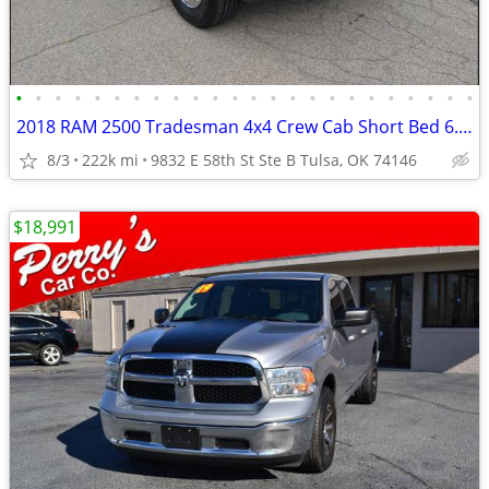
•
•
•
•
•
•
•
•
•
•
•
•
•
•
•
•
•
•
•
•
•
•
•
•
2018 RAM 2500 Tradesman 4x4 Crew Cab Short Bed 6.7L CUMMINS
8/3
222k mi
9832 E 58th St Ste B Tulsa, OK 74146
$18,991