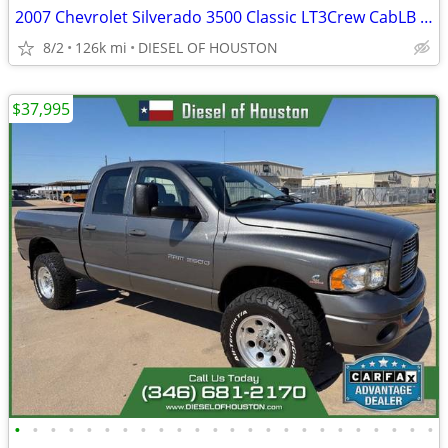
2007 Chevrolet Silverado 3500 Classic LT3Crew CabLB DRW
8/2
126k mi
DIESEL OF HOUSTON
$37,995
•
•
•
•
•
•
•
•
•
•
•
•
•
•
•
•
•
•
•
•
•
•
•
•