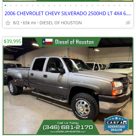
•
•
•
•
•
•
•
•
•
•
•
•
•
•
•
•
•
•
•
•
•
•
•
•
2006 CHEVROLET CHEVY SILVERADO 2500HD LT 4X4 6.6L DURAMAX DIESEL
8/2
65k mi
DIESEL OF HOUSTON
$39,995