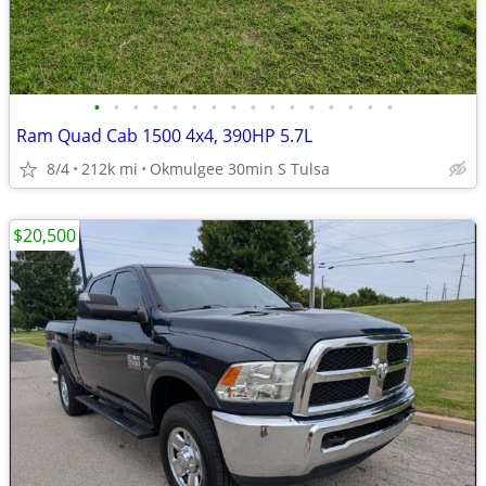
•
•
•
•
•
•
•
•
•
•
•
•
•
•
•
•
Ram Quad Cab 1500 4x4, 390HP 5.7L
8/4
212k mi
Okmulgee 30min S Tulsa
$20,500