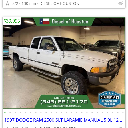
8/2
130k mi
DIESEL OF HOUSTON
$39,995
•
•
•
•
•
•
•
•
•
•
•
•
•
•
•
•
•
•
•
•
•
•
•
•
1997 DODGE RAM 2500 SLT LARAMIE MANUAL 5.9L 12V CUMMINS DIESEL