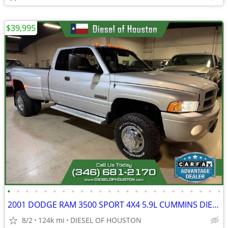
$39,995
•
•
•
•
•
•
•
•
•
•
•
•
•
•
•
•
•
•
•
•
•
•
•
•
2001 DODGE RAM 3500 SPORT 4X4 5.9L CUMMINS DIESEL AUTO
8/2
124k mi
DIESEL OF HOUSTON