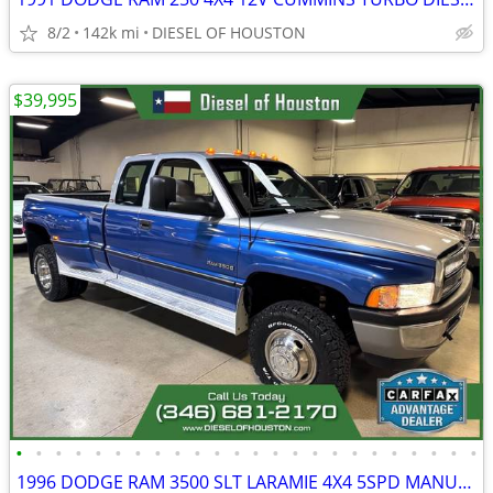
8/2
142k mi
DIESEL OF HOUSTON
$39,995
•
•
•
•
•
•
•
•
•
•
•
•
•
•
•
•
•
•
•
•
•
•
•
•
1996 DODGE RAM 3500 SLT LARAMIE 4X4 5SPD MANUAL 5.9L CUMMINS DIESEL