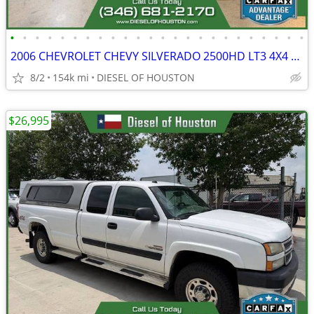
•
•
•
•
•
•
•
•
•
•
•
•
•
•
•
•
•
•
•
•
•
•
•
•
2006 CHEVROLET CHEVY SILVERADO 2500HD LT3 4X4 6.6L LBZ DURAMAX DIESEL
8/2
154k mi
DIESEL OF HOUSTON
$26,995