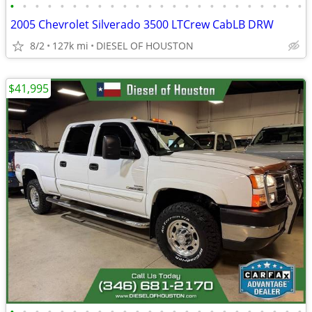
•
•
•
•
•
•
•
•
•
•
•
•
•
•
•
•
•
•
•
•
•
•
•
•
2005 Chevrolet Silverado 3500 LTCrew CabLB DRW
8/2
127k mi
DIESEL OF HOUSTON
$41,995