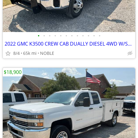
•
•
•
•
•
•
•
•
•
•
•
•
2022 GMC K3500 CREW CAB DUALLY DIESEL 4WD W/SKIRTED FLATBED
8/4
65k mi
NOBLE
$18,900