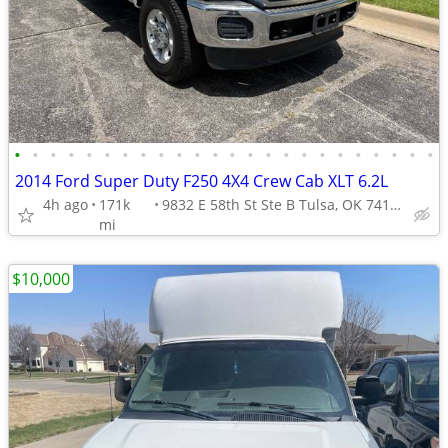
•
•
•
•
•
•
•
•
•
•
•
•
•
•
•
•
•
•
•
•
•
•
•
•
2014 Ford Super Duty F250 4X4 Crew Cab XLT 6.2L
4h ago
171k
9832 E 58th St Ste B Tulsa, OK 74146
mi
$10,000