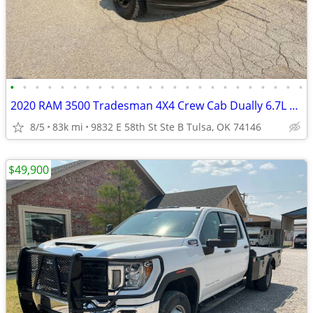
•
•
•
•
•
•
•
•
•
•
•
•
•
•
•
•
•
•
•
•
•
•
•
•
2020 RAM 3500 Tradesman 4X4 Crew Cab Dually 6.7L CUMMINS
8/5
83k mi
9832 E 58th St Ste B Tulsa, OK 74146
$49,900