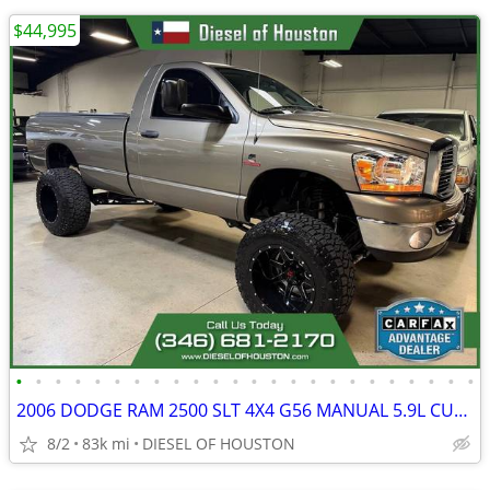
$44,995
•
•
•
•
•
•
•
•
•
•
•
•
•
•
•
•
•
•
•
•
•
•
•
•
2006 DODGE RAM 2500 SLT 4X4 G56 MANUAL 5.9L CUMMINS DIESEL
8/2
83k mi
DIESEL OF HOUSTON