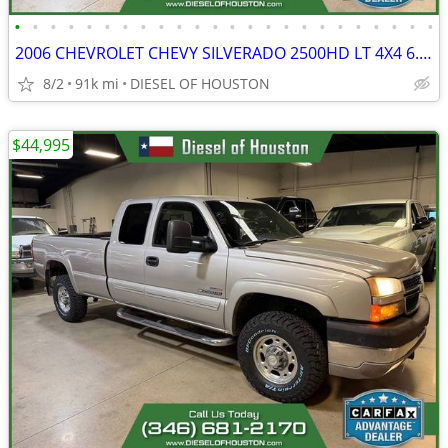
•
•
•
•
•
•
•
•
•
•
•
•
•
•
•
•
•
•
•
•
•
•
•
•
2006 CHEVROLET CHEVY SILVERADO 2500HD LT 4X4 6.6L LBZ DURAMAX DIESEL
8/2
91k mi
DIESEL OF HOUSTON
$44,995