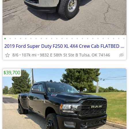
•
•
•
•
•
•
•
•
•
•
•
•
•
•
•
•
•
•
•
•
•
•
•
•
2019 Ford Super Duty F250 XL 4X4 Crew Cab FLATBED 6.7L POWERSTROKE
8/6
107k mi
9832 E 58th St Ste B Tulsa, OK 74146
$39,700