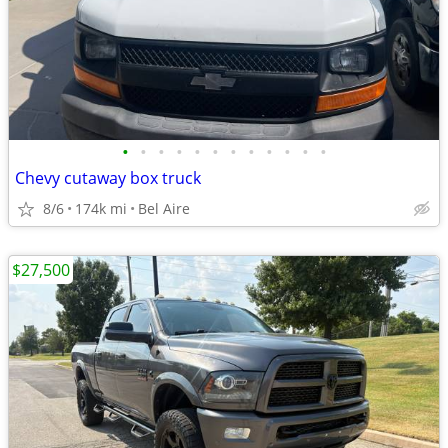
•
•
•
•
•
•
•
•
•
•
•
•
Chevy cutaway box truck
8/6
174k mi
Bel Aire
$27,500