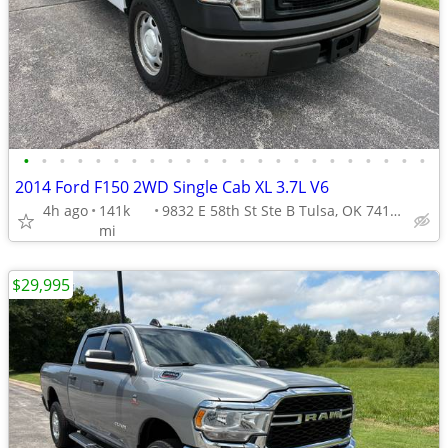
•
•
•
•
•
•
•
•
•
•
•
•
•
•
•
•
•
•
•
•
•
•
•
2014 Ford F150 2WD Single Cab XL 3.7L V6
4h ago
141k
9832 E 58th St Ste B Tulsa, OK 74146
mi
$29,995