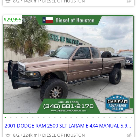
8/2
142k mi
DIESEL OF HOUSTON
$29,995
•
•
•
•
•
•
•
•
•
•
•
•
•
•
•
•
•
•
•
•
•
•
•
•
2001 DODGE RAM 2500 SLT LARAMIE 4X4 MANUAL 5.9L CUMMINS DIESEL
8/2
224k mi
DIESEL OF HOUSTON