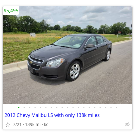
$5,495
•
•
•
•
•
•
•
•
•
•
•
•
•
•
•
•
•
•
•
2012 Chevy Malibu LS with only 138k miles
7/21
139k mi
kc