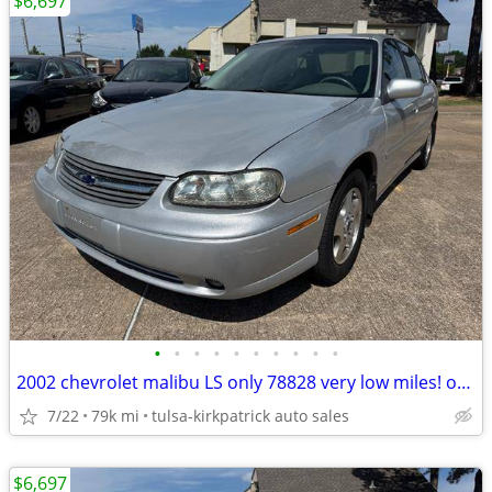
$6,697
•
•
•
•
•
•
•
•
•
•
2002 chevrolet malibu LS only 78828 very low miles! only $6697 cash
7/22
79k mi
tulsa-kirkpatrick auto sales
$6,697