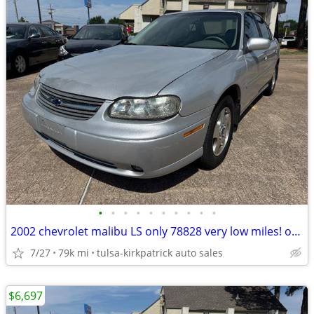
•
•
•
•
•
•
•
•
•
•
2002 chevrolet malibu LS only 78828 very low miles! only $6697 cash
7/27
79k mi
tulsa-kirkpatrick auto sales
$6,697