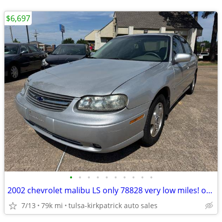
$6,697
•
•
•
•
•
•
•
•
•
•
2002 chevrolet malibu LS only 78828 very low miles! only $6697 cash
7/13
79k mi
tulsa-kirkpatrick auto sales