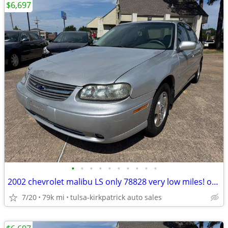
$6,697
•
•
•
•
•
•
•
•
•
•
2002 chevrolet malibu LS only 78828 very low miles! only $6697 cash
7/20
79k mi
tulsa-kirkpatrick auto sales