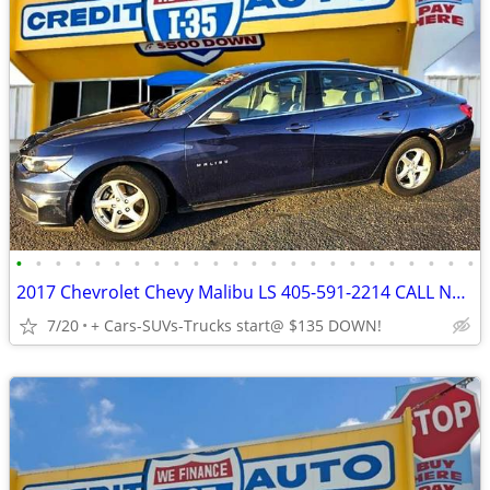
•
•
•
•
•
•
•
•
•
•
•
•
•
•
•
•
•
•
•
•
•
•
•
•
2017 Chevrolet Chevy Malibu LS 405-591-2214 CALL NOW--TEXT Below 24/7 Cars-SUV&#
7/20
+ Cars-SUVs-Trucks start@ $135 DOWN!