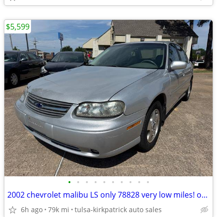
$5,599
•
•
•
•
•
•
•
•
•
•
2002 chevrolet malibu LS only 78828 very low miles! only $5599 cash
6h ago
79k mi
tulsa-kirkpatrick auto sales