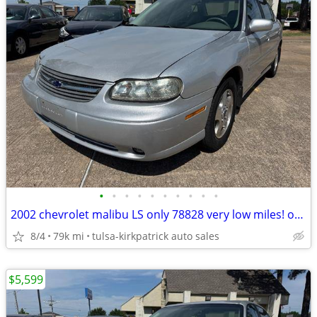
•
•
•
•
•
•
•
•
•
•
2002 chevrolet malibu LS only 78828 very low miles! only $6697 cash
8/4
79k mi
tulsa-kirkpatrick auto sales
$5,599