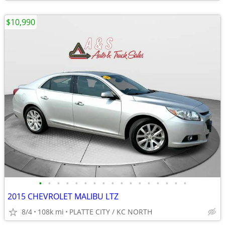
$10,990
•
•
•
•
•
•
•
•
•
•
•
•
•
•
•
•
•
2015 CHEVROLET MALIBU LTZ
8/4
108k mi
PLATTE CITY / KC NORTH