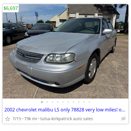
$6,697
•
•
•
•
•
•
•
•
•
•
2002 chevrolet malibu LS only 78828 very low miles! only $6697 cash
7/15
79k mi
tulsa-kirkpatrick auto sales