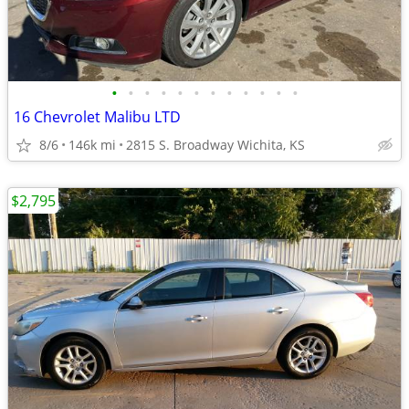
•
•
•
•
•
•
•
•
•
•
•
•
16 Chevrolet Malibu LTD
8/6
146k mi
2815 S. Broadway Wichita, KS
$2,795