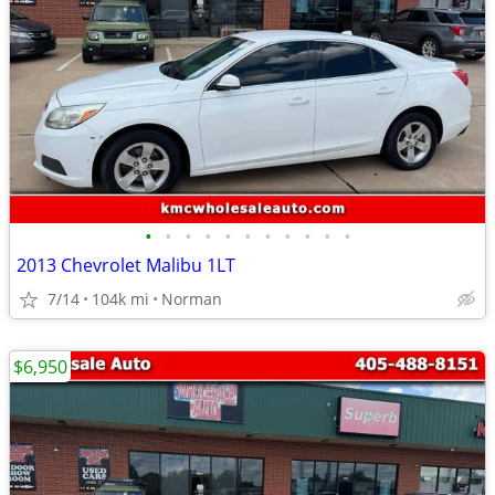
•
•
•
•
•
•
•
•
•
•
•
2013 Chevrolet Malibu 1LT
7/14
104k mi
Norman
$6,950