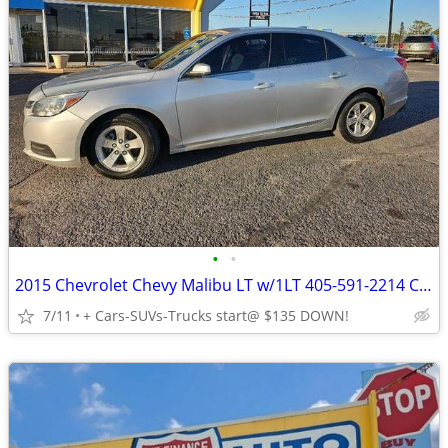
•
•
2015 Chevrolet Chevy Malibu LT w/1LT 405-591-2214 CALL NOW--TEXT Below 24/7 Cars
7/11
+ Cars-SUVs-Trucks start@ $135 DOWN!