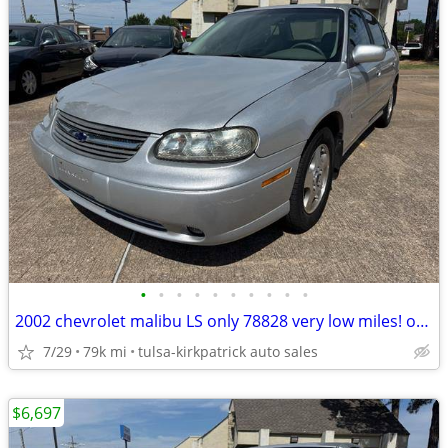
•
•
•
•
•
•
•
•
•
•
2002 chevrolet malibu LS only 78828 very low miles! only $6697 cash
7/29
79k mi
tulsa-kirkpatrick auto sales
$6,697