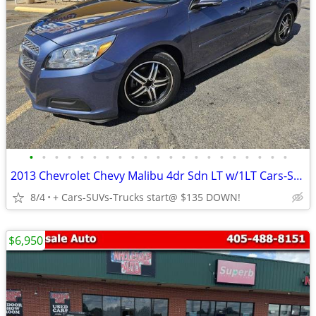
•
•
•
•
•
•
•
•
•
•
•
•
•
•
•
•
•
•
•
•
•
2013 Chevrolet Chevy Malibu 4dr Sdn LT w/1LT Cars-SUVs-Trucks start@ $135 D
8/4
+ Cars-SUVs-Trucks start@ $135 DOWN!
$6,950