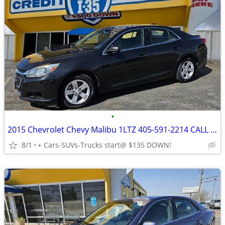
•
2015 Chevrolet Chevy Malibu 1LTZ 405-591-2214 CALL NOW--TEXT Below 24/7 Cars-SUV
8/1
+ Cars-SUVs-Trucks start@ $135 DOWN!