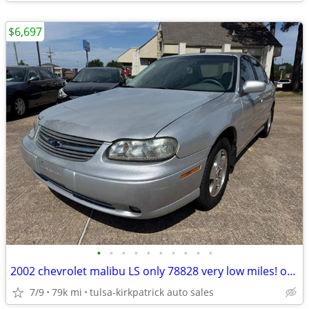
$6,697
•
•
•
•
•
•
•
•
•
•
2002 chevrolet malibu LS only 78828 very low miles! only $6697 cash
7/9
79k mi
tulsa-kirkpatrick auto sales