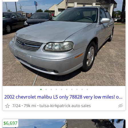
•
•
•
•
•
•
•
•
•
•
2002 chevrolet malibu LS only 78828 very low miles! only $6697 cash
7/24
79k mi
tulsa-kirkpatrick auto sales
$6,697