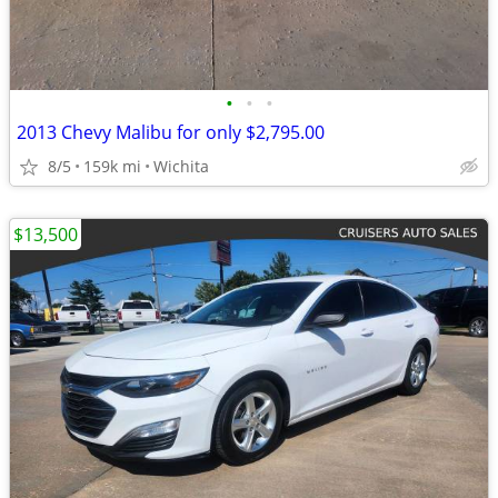
•
•
•
2013 Chevy Malibu for only $2,795.00
8/5
159k mi
Wichita
$13,500