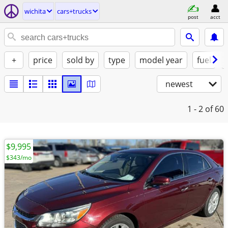
wichita
cars+trucks
post
acct
+
price
sold by
type
model year
fuel
newest
1 - 2
of 60
$9,995
$343/mo