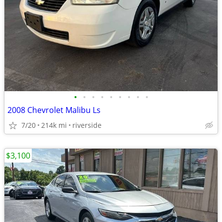
•
•
•
•
•
•
•
•
•
2008 Chevrolet Malibu Ls
7/20
214k mi
riverside
$3,100