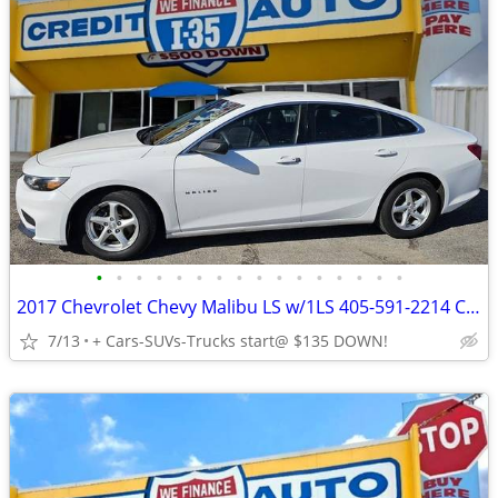
•
•
•
•
•
•
•
•
•
•
•
•
•
•
•
•
2017 Chevrolet Chevy Malibu LS w/1LS 405-591-2214 CALL NOW--TEXT Below 24/7 Cars
7/13
+ Cars-SUVs-Trucks start@ $135 DOWN!