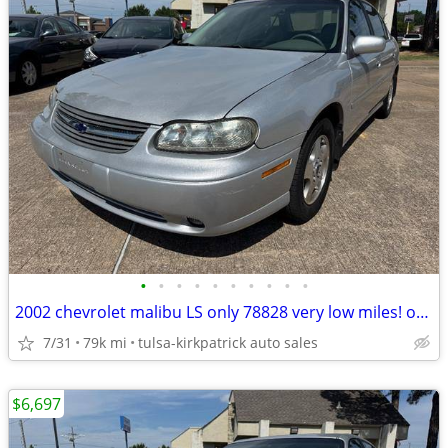
•
•
•
•
•
•
•
•
•
•
2002 chevrolet malibu LS only 78828 very low miles! only $6697 cash
7/31
79k mi
tulsa-kirkpatrick auto sales
$6,697