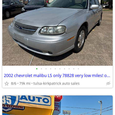
•
•
•
•
•
•
•
•
•
•
2002 chevrolet malibu LS only 78828 very low miles! only $5599 cash
8/6
79k mi
tulsa-kirkpatrick auto sales