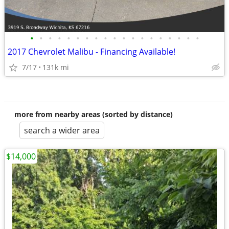
•
•
•
•
•
•
•
•
•
•
•
•
•
•
•
•
•
•
•
2017 Chevrolet Malibu - Financing Available!
7/17
131k mi
more from nearby areas (sorted by distance)
search a wider area
$14,000