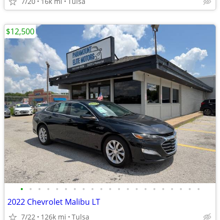
7/20
16k mi
Tulsa
$12,500
•
•
•
•
•
•
•
•
•
•
•
•
•
•
•
•
•
•
•
•
•
2022 Chevrolet Malibu LT
7/22
126k mi
Tulsa