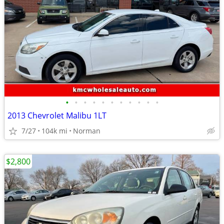
•
•
•
•
•
•
•
•
•
•
•
2013 Chevrolet Malibu 1LT
7/27
104k mi
Norman
$2,800