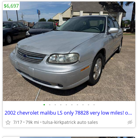
$6,697
•
•
•
•
•
•
•
•
•
•
2002 chevrolet malibu LS only 78828 very low miles! only $6697 cash
7/17
79k mi
tulsa-kirkpatrick auto sales