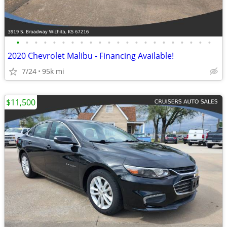
•
•
•
•
•
•
•
•
•
•
•
•
•
•
•
•
•
•
•
•
•
•
2020 Chevrolet Malibu - Financing Available!
7/24
95k mi
$11,500