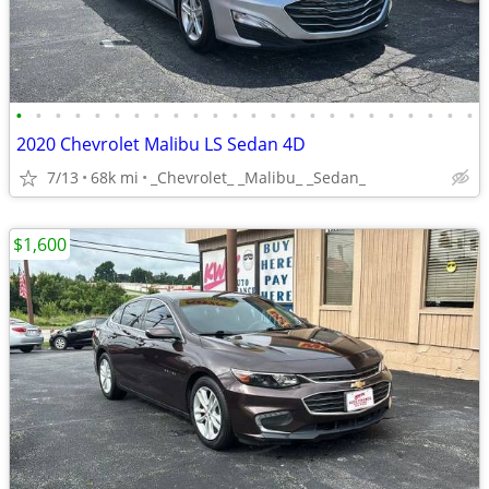
•
•
•
•
•
•
•
•
•
•
•
•
•
•
•
•
•
•
•
•
•
•
•
•
2020 Chevrolet Malibu LS Sedan 4D
7/13
68k mi
_Chevrolet_ _Malibu_ _Sedan_
$1,600