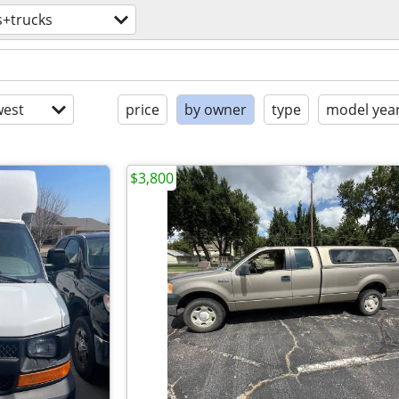
s+trucks
est
price
by owner
type
model yea
$3,800