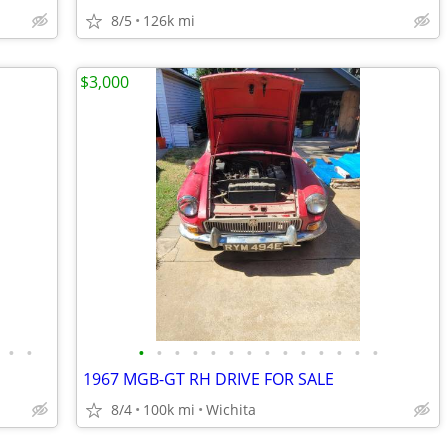
8/5
126k mi
$3,000
•
•
•
•
•
•
•
•
•
•
•
•
•
•
•
•
1967 MGB-GT RH DRIVE FOR SALE
8/4
100k mi
Wichita