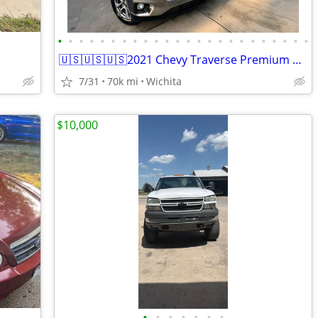
•
•
•
•
•
•
•
•
•
•
•
•
•
•
•
•
•
•
•
•
•
•
•
•
🇺🇸🇺🇸🇺🇸2021 Chevy Traverse Premium 70k Loaded AWD 🇺🇸🇺
7/31
70k mi
Wichita
$10,000
•
•
•
•
•
•
•