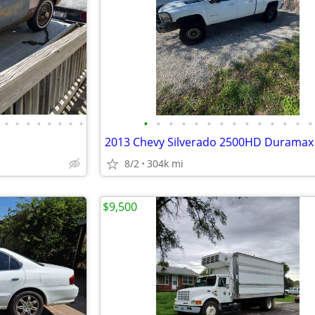
•
•
•
•
•
•
•
•
•
•
•
•
•
•
•
•
•
•
•
•
•
•
2013 Chevy Silverado 2500HD Duramax 
8/2
304k mi
$9,500