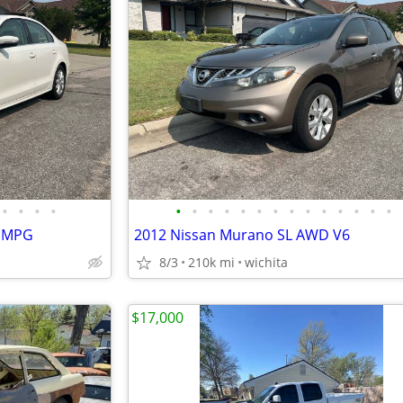
•
•
•
•
•
•
•
•
•
•
•
•
•
•
•
•
•
•
0 MPG
2012 Nissan Murano SL AWD V6
8/3
210k mi
wichita
$17,000