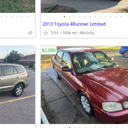
•
•
•
•
•
•
•
•
•
•
•
•
•
•
•
•
•
•
2013 Toyota 4Runner Limited
7/31
189k mi
Wichita
$2,000
•
•
•
•
•
•
•
•
•
•