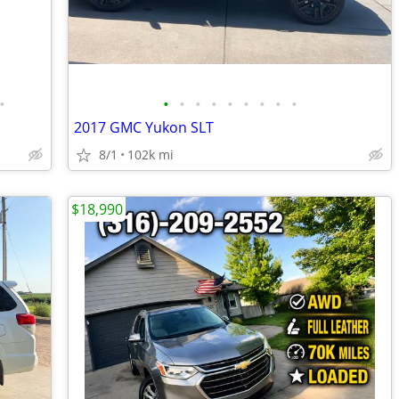
•
•
•
•
•
•
•
•
•
•
2017 GMC Yukon SLT
8/1
102k mi
$18,990