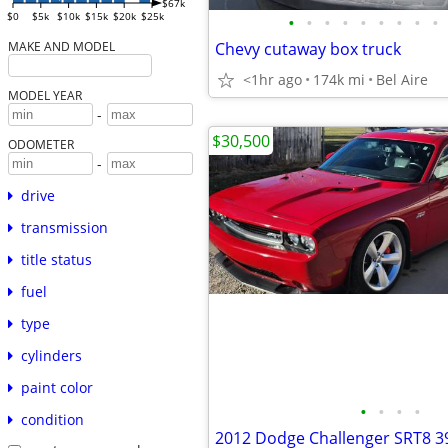
$67k
$0
$5k
$10k
$15k
$20k
$25k
•
•
•
•
•
•
•
•
•
Chevy cutaway box truck
MAKE AND MODEL
<1hr ago
174k mi
Bel Aire
MODEL YEAR
-
$30,500
ODOMETER
-
drive
transmission
title status
fuel
type
cylinders
paint color
•
•
•
•
condition
2012 Dodge Challenger SRT8 3