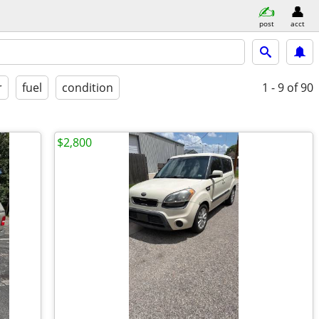
post
acct
r
fuel
condition
1 - 9
of 90
$2,800