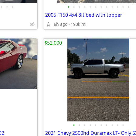
•
•
•
•
•
•
•
•
•
•
•
•
•
•
•
2005 F150 4x4 8ft bed with topper
6h ago
193k mi
$52,000
•
•
•
•
•
•
•
•
•
•
92