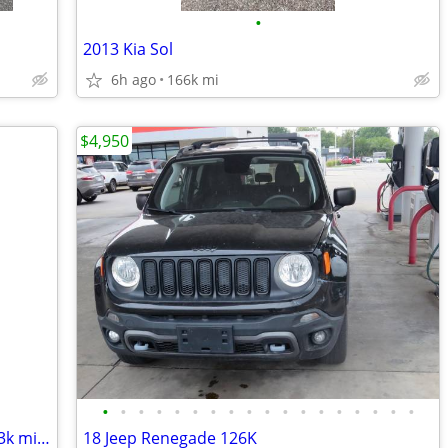
•
2013 Kia Sol
6h ago
166k mi
$4,950
•
•
•
•
•
•
•
•
•
•
•
•
•
•
•
•
•
•
2021 Chevy 2500hd Duramax LT- Only 53k miles-Clean title
18 Jeep Renegade 126K