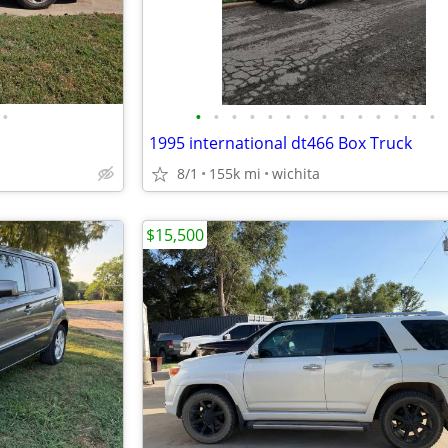
•
•
•
•
•
•
•
•
•
•
•
•
•
•
•
1995 international dt466 Box Truck
8/1
155k mi
wichita
$15,500