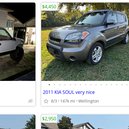
$4,450
•
•
•
•
•
•
•
•
•
•
•
•
•
•
•
•
2011 KIA SOUL very nice
8/3
147k mi
Wellington
$2,950