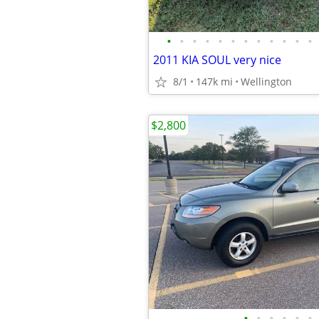
•
•
•
•
•
•
•
•
•
•
•
•
2011 KIA SOUL very nice
8/1
147k mi
Wellington
$2,800
•
•
•
•
•
•