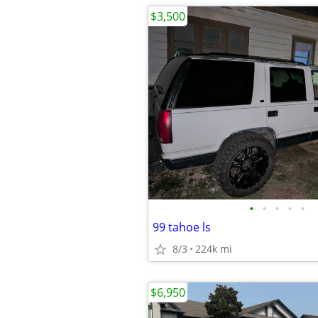
$3,500
•
•
•
•
•
99 tahoe ls
8/3
224k mi
$6,950