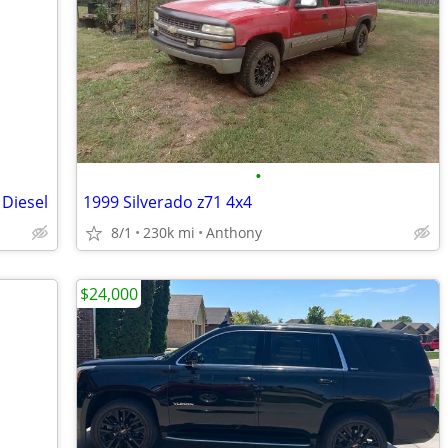
•
Diesel
1999 Silverado z71 4x4
8/1
230k mi
Anthony
$24,000