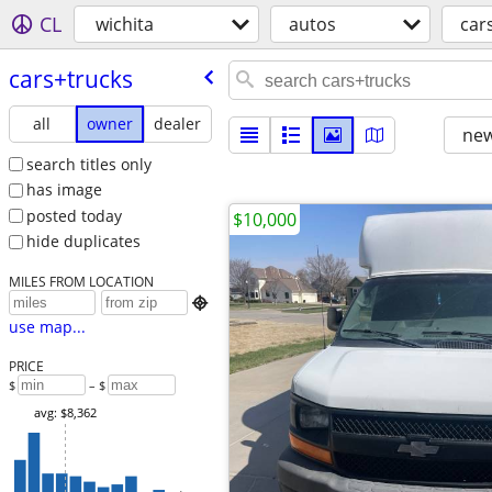
CL
wichita
autos
car
cars+trucks
all
owner
dealer
new
search titles only
has image
posted today
$10,000
hide duplicates
MILES FROM LOCATION

use map...
PRICE
$
– $
avg: $8,362