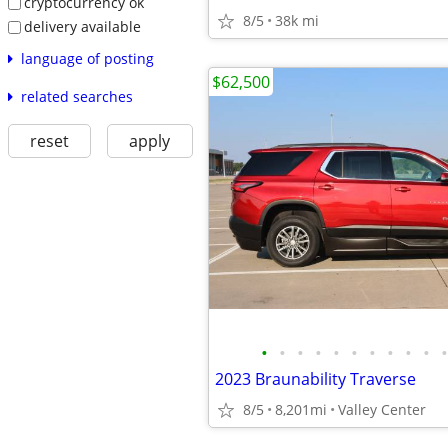
cryptocurrency ok
8/5
38k mi
delivery available
language of posting
$62,500
related searches
reset
apply
•
•
•
•
•
•
•
•
•
•
•
2023 Braunability Traverse
8/5
8,201mi
Valley Center