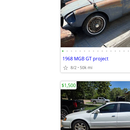
•
•
•
•
•
•
•
•
•
•
•
•
•
•
•
•
1968 MGB GT project
8/2
50k mi
$1,500