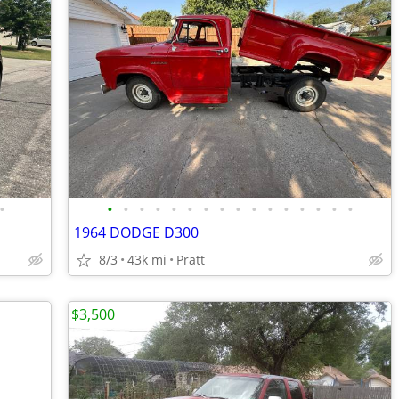
•
•
•
•
•
•
•
•
•
•
•
•
•
•
•
•
•
1964 DODGE D300
8/3
43k mi
Pratt
$3,500