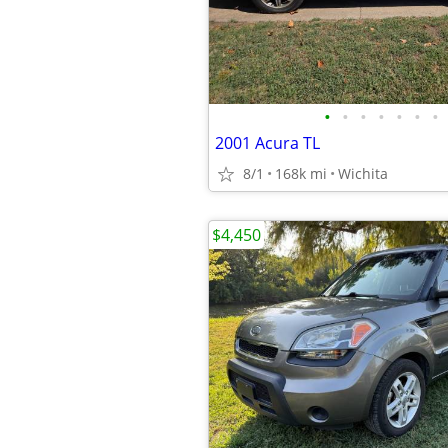
•
•
•
•
•
•
•
2001 Acura TL
8/1
168k mi
Wichita
$4,450