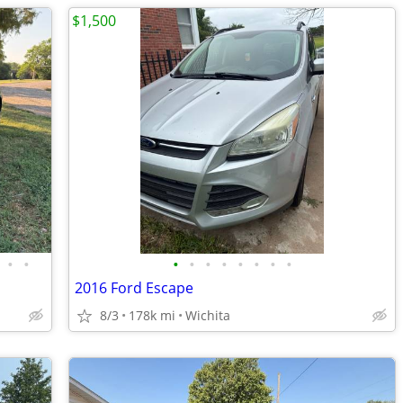
$1,500
•
•
•
•
•
•
•
•
•
•
2016 Ford Escape
8/3
178k mi
Wichita