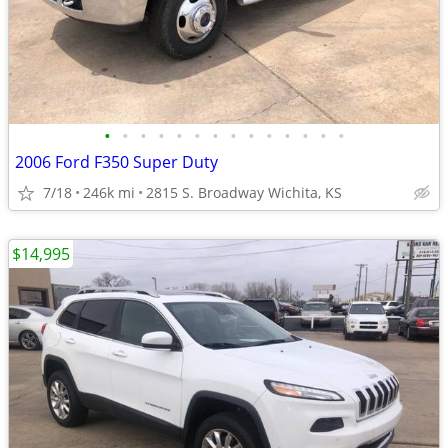
•
•
•
•
•
•
•
•
•
•
•
•
•
•
2006 Ford F350 Super Duty
7/18
246k mi
2815 S. Broadway Wichita, KS
$14,995