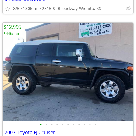
8/5
130k mi
2815 S. Broadway Wichita, KS
$12,995
$446/mo
•
•
•
•
•
•
•
•
•
•
•
2007 Toyota FJ Cruiser