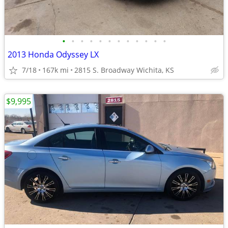
•
•
•
•
•
•
•
•
•
•
•
•
2013 Honda Odyssey LX
7/18
167k mi
2815 S. Broadway Wichita, KS
$9,995