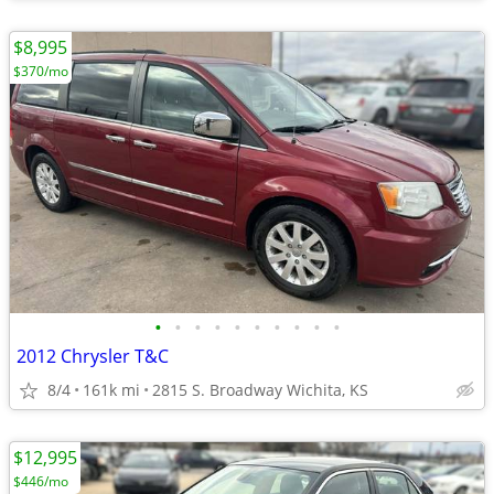
$8,995
$370/mo
•
•
•
•
•
•
•
•
•
•
2012 Chrysler T&C
8/4
161k mi
2815 S. Broadway Wichita, KS
$12,995
$446/mo