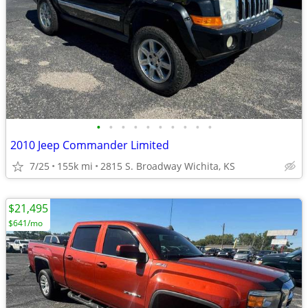
•
•
•
•
•
•
•
•
•
•
2010 Jeep Commander Limited
7/25
155k mi
2815 S. Broadway Wichita, KS
$21,495
$641/mo