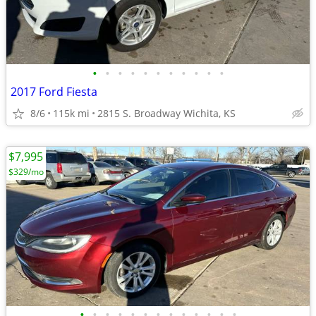
•
•
•
•
•
•
•
•
•
•
•
2017 Ford Fiesta
8/6
115k mi
2815 S. Broadway Wichita, KS
$7,995
$329/mo
•
•
•
•
•
•
•
•
•
•
•
•
•