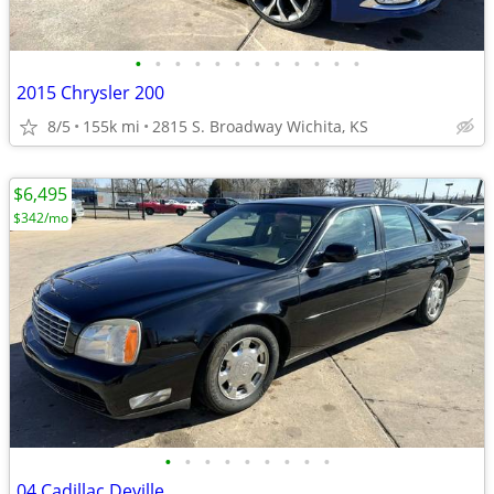
•
•
•
•
•
•
•
•
•
•
•
•
2015 Chrysler 200
8/5
155k mi
2815 S. Broadway Wichita, KS
$6,495
$342/mo
•
•
•
•
•
•
•
•
•
04 Cadillac Deville