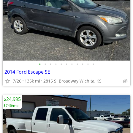
•
•
•
•
•
•
•
•
•
•
•
2014 Ford Escape SE
7/26
135k mi
2815 S. Broadway Wichita, KS
$24,995
$746/mo