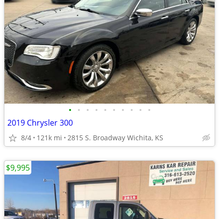
•
•
•
•
•
•
•
•
•
•
2019 Chrysler 300
8/4
121k mi
2815 S. Broadway Wichita, KS
$9,995