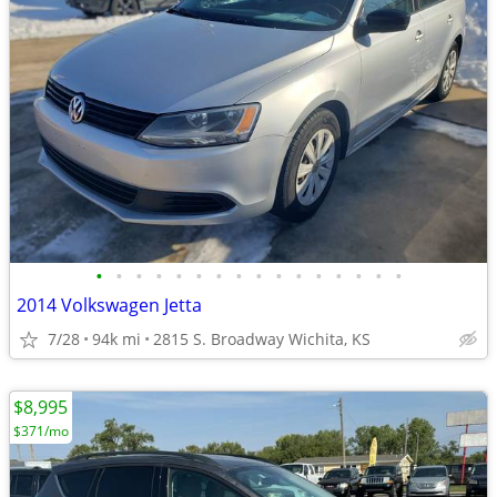
•
•
•
•
•
•
•
•
•
•
•
•
•
•
•
•
2014 Volkswagen Jetta
7/28
94k mi
2815 S. Broadway Wichita, KS
$8,995
$371/mo