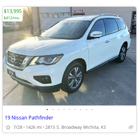
$13,995
$412/mo
•
•
•
•
•
•
•
•
•
19 Nissan Pathfinder
7/28
142k mi
2815 S. Broadway Wichita, KS