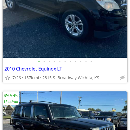
•
•
•
•
•
•
•
•
•
•
•
2010 Chevrolet Equinox LT
7/26
157k mi
2815 S. Broadway Wichita, KS
$9,995
$344/mo