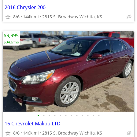
2016 Chrysler 200
8/6
144k mi
2815 S. Broadway Wichita, KS
$9,995
$343/mo
•
•
•
•
•
•
•
•
•
•
•
•
16 Chevrolet Malibu LTD
8/6
146k mi
2815 S. Broadway Wichita, KS