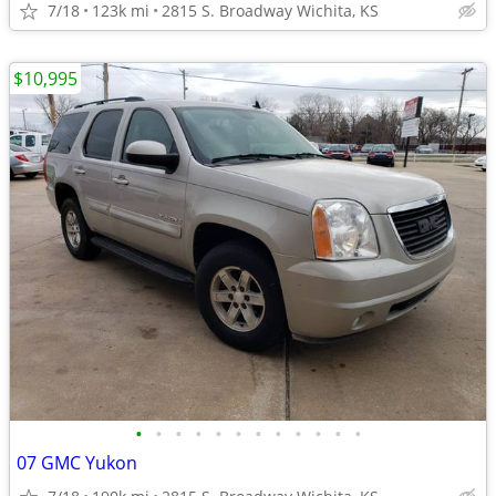
7/18
123k mi
2815 S. Broadway Wichita, KS
$10,995
•
•
•
•
•
•
•
•
•
•
•
•
07 GMC Yukon