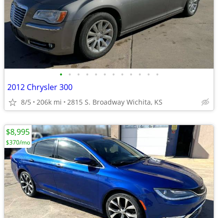
•
•
•
•
•
•
•
•
•
•
•
•
2012 Chrysler 300
8/5
206k mi
2815 S. Broadway Wichita, KS
$8,995
$370/mo