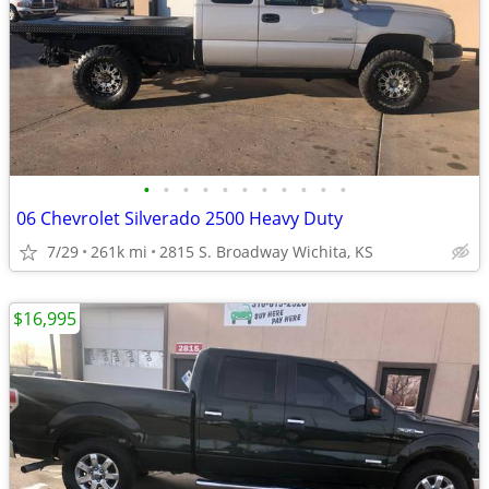
•
•
•
•
•
•
•
•
•
•
•
06 Chevrolet Silverado 2500 Heavy Duty
7/29
261k mi
2815 S. Broadway Wichita, KS
$16,995