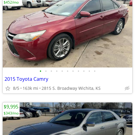
$452/mo
•
•
•
•
•
•
•
•
•
•
•
2015 Toyota Camry
8/5
163k mi
2815 S. Broadway Wichita, KS
$9,995
$343/mo