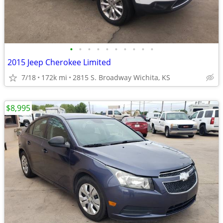
•
•
•
•
•
•
•
•
•
•
2015 Jeep Cherokee Limited
7/18
172k mi
2815 S. Broadway Wichita, KS
$8,995