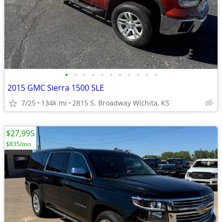
•
•
•
•
•
•
•
•
•
•
•
2015 GMC Sierra 1500 SLE
7/25
134k mi
2815 S. Broadway Wichita, KS
$27,995
$835/mo