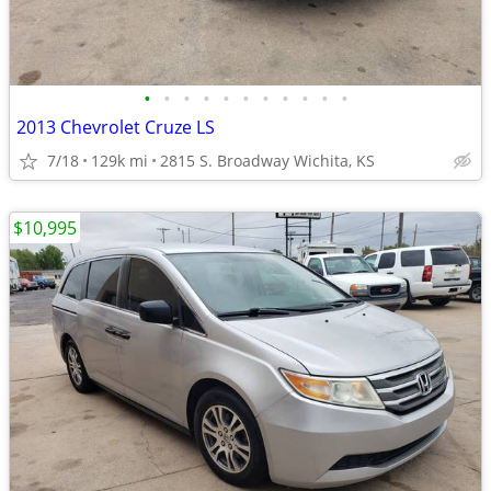
•
•
•
•
•
•
•
•
•
•
•
2013 Chevrolet Cruze LS
7/18
129k mi
2815 S. Broadway Wichita, KS
$10,995