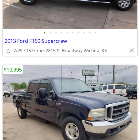
•
•
•
•
•
•
•
•
•
•
2013 Ford F150 Supercrew
7/29
157k mi
2815 S. Broadway Wichita, KS
$10,995