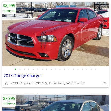
$8,995
$370/mo
•
•
•
•
•
•
•
•
•
•
•
•
•
•
•
•
•
•
•
2013 Dodge Charger
7/28
183k mi
2815 S. Broadway Wichita, KS
$7,995
$329/mo