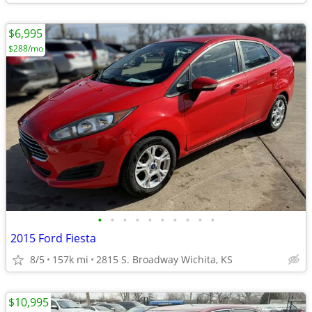
$6,995
$288/mo
•
•
•
•
•
•
•
•
•
•
2015 Ford Fiesta
8/5
157k mi
2815 S. Broadway Wichita, KS
$10,995