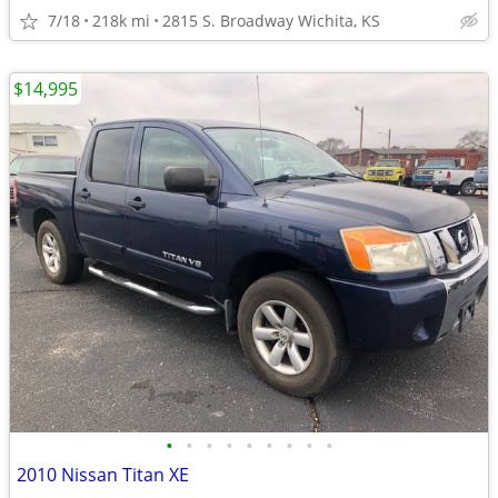
7/18
218k mi
2815 S. Broadway Wichita, KS
$14,995
•
•
•
•
•
•
•
•
•
2010 Nissan Titan XE