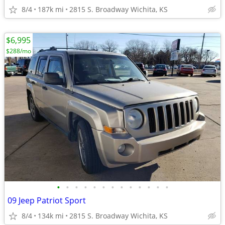
8/4
187k mi
2815 S. Broadway Wichita, KS
$6,995
$288/mo
•
•
•
•
•
•
•
•
•
•
•
•
•
09 Jeep Patriot Sport
8/4
134k mi
2815 S. Broadway Wichita, KS