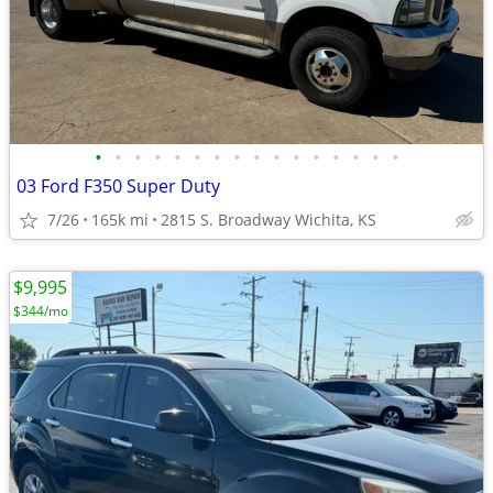
•
•
•
•
•
•
•
•
•
•
•
•
•
•
•
•
03 Ford F350 Super Duty
7/26
165k mi
2815 S. Broadway Wichita, KS
$9,995
$344/mo