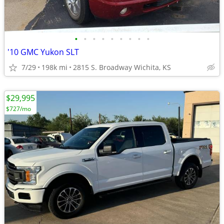
•
•
•
•
•
•
•
•
•
'10 GMC Yukon SLT
7/29
198k mi
2815 S. Broadway Wichita, KS
$29,995
$727/mo