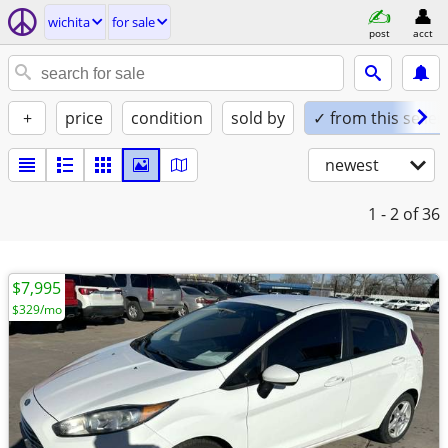
wichita
for sale
post
acct
+
price
condition
sold by
✓ from this seller
newest
1 - 2
of 36
$7,995
$329/mo