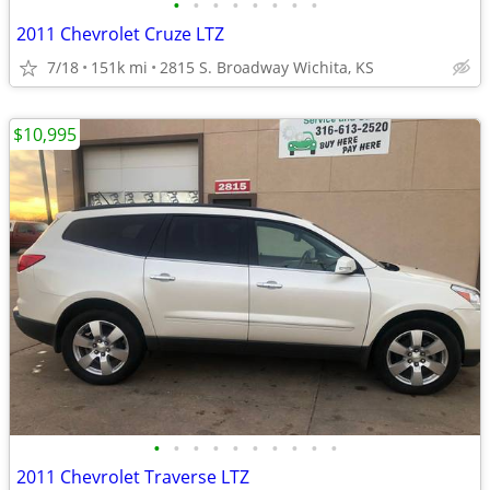
•
•
•
•
•
•
•
•
2011 Chevrolet Cruze LTZ
7/18
151k mi
2815 S. Broadway Wichita, KS
$10,995
•
•
•
•
•
•
•
•
•
•
2011 Chevrolet Traverse LTZ