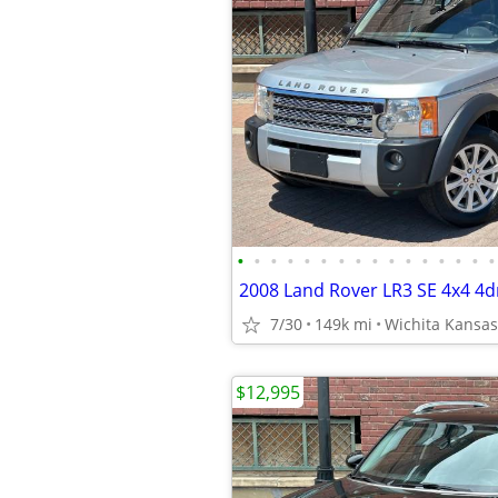
•
•
•
•
•
•
•
•
•
•
•
•
•
•
•
•
7/30
149k mi
Wichita Kansas
$12,995