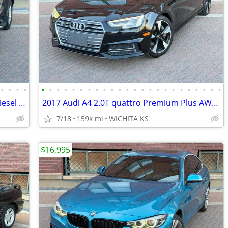
•
•
•
•
•
•
•
•
•
•
•
•
•
•
•
•
•
•
•
•
•
•
•
•
•
•
•
•
2017 Chevrolet Colorado LT Duramax Diesel 4x4 Crew Cab 5 ft.SB.1-OWNER
2017 Audi A4 2.0T quattro Premium Plus AWD 4dr Sedan. CLEAN! LOADED!
7/18
159k mi
WICHITA KS
$16,995