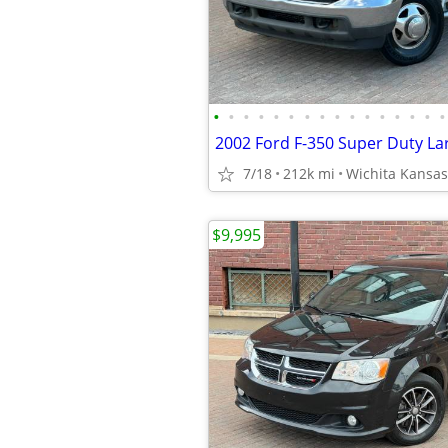
•
•
•
•
•
•
•
•
•
•
•
•
•
•
•
•
7/18
212k mi
Wichita Kansas
$9,995