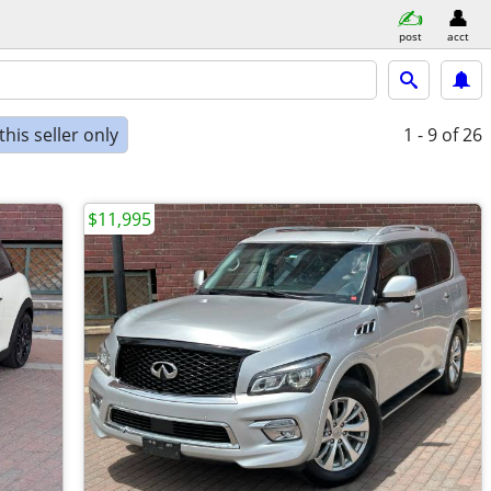
post
acct
his seller only
1 - 9
of 26
$11,995