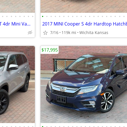
•
•
•
•
•
•
•
•
•
•
•
•
•
•
•
•
•
•
•
•
•
•
•
•
•
•
•
•
2017 Dodge Grand Caravan SXT 4dr Mini Van. 2-OWNER NO ACCIDENTS!
7/16
119k mi
Wichita Kansas
$17,995
•
•
•
•
•
•
•
•
•
•
•
•
•
•
•
•
•
•
•
•
•
•
•
•
•
•
•
•