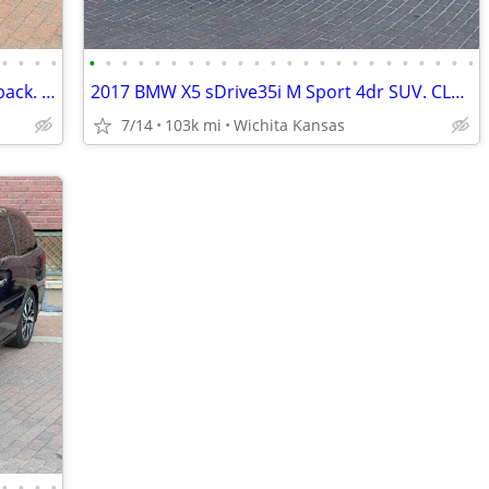
•
•
•
•
•
•
•
•
•
•
•
•
•
•
•
•
•
•
•
•
•
•
•
•
•
•
•
•
2017 MINI Cooper S 4dr Hardtop Hatchback. CLEAN TITLE! 32MPG! TURBO!
2017 BMW X5 sDrive35i M Sport 4dr SUV. CLEAN! NO ACCIDENTS!
7/14
103k mi
Wichita Kansas
•
•
•
•