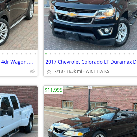
•
•
•
•
•
•
•
•
•
•
•
•
•
•
•
•
•
•
•
•
•
•
•
•
•
•
•
•
2019 MINI Cooper Countryman 4dr Wagon. CLEAN! NO ACCIDENTS! 32MPG!
7/18
163k mi
WICHITA KS
$11,995