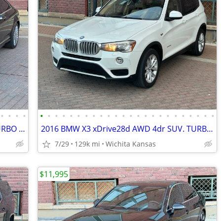
•
•
•
•
•
•
•
•
•
•
•
•
•
•
•
•
•
•
•
•
•
•
•
•
•
•
•
•
2007 MERCEDES CL600 COUPE. TWIN TURBO V-12. CLEAN! FAST! 510HP!
2016 BMW X3 xDrive28d AWD 4dr SUV. TURBO DIESEL! 34MPG HWY! NICE!
7/29
129k mi
Wichita Kansas
$11,995