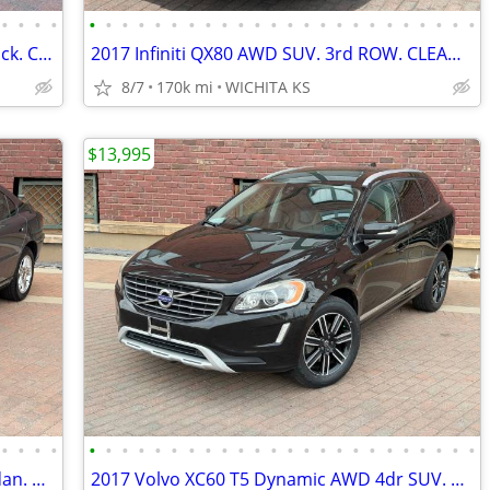
•
•
•
•
•
•
•
•
•
•
•
•
•
•
•
•
•
•
•
•
•
•
•
•
•
•
•
•
2019 MINI Hardtop 2dr Cooper Hatchback. CLEAN! 35MPG HWY! 64K MILES!
2017 Infiniti QX80 AWD SUV. 3rd ROW. CLEAN TITLE NO ACCIDENTS! NICE!
8/7
170k mi
WICHITA KS
$13,995
•
•
•
•
•
•
•
•
•
•
•
•
•
•
•
•
•
•
•
•
•
•
•
•
•
•
•
•
2005 Volvo S60 2.5T AWD 4dr Turbo Sedan. NICE! CLEAN TITLE!
2017 Volvo XC60 T5 Dynamic AWD 4dr SUV. 2-OWNER NO ACCIDENTS! CLEAN!