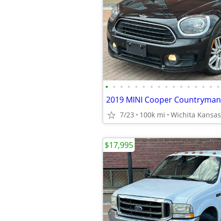
•
•
•
•
•
•
•
•
•
•
•
•
•
•
•
•
7/23
100k mi
Wichita Kansas
$17,995