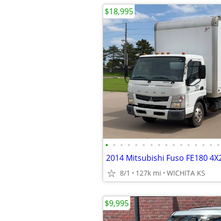
$18,995
•
•
•
•
•
•
•
•
•
•
•
•
•
•
•
•
8/1
127k mi
WICHITA KS
$9,995