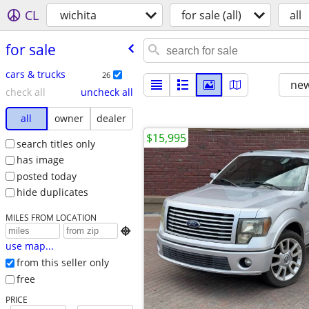
CL
wichita
for sale (all)
all
for sale
cars & trucks
26
new
check all
uncheck all
all
owner
dealer
$15,995
search titles only
has image
posted today
hide duplicates
MILES FROM LOCATION

use map...
from this seller only
free
PRICE