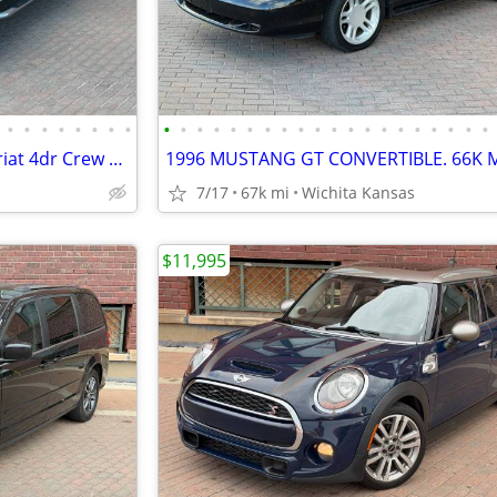
•
•
•
•
•
•
•
•
•
•
•
•
•
•
•
•
•
•
•
•
•
•
•
•
•
•
•
•
2002 Ford F-350 Super Duty Lariat 4dr Crew Cab 2WD SB DRW. CLEAN TITLE
7/17
67k mi
Wichita Kansas
$11,995