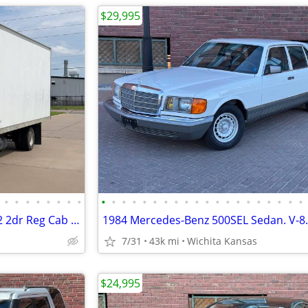
$29,995
•
•
•
•
•
•
•
•
•
•
•
•
•
•
•
•
•
•
•
•
•
•
•
•
•
•
•
•
2014 Mitsubishi Fuso FE180 4X2 2dr Reg Cab 161.4 172.8 in.WB Box Truck
7/31
43k mi
Wichita Kansas
$24,995