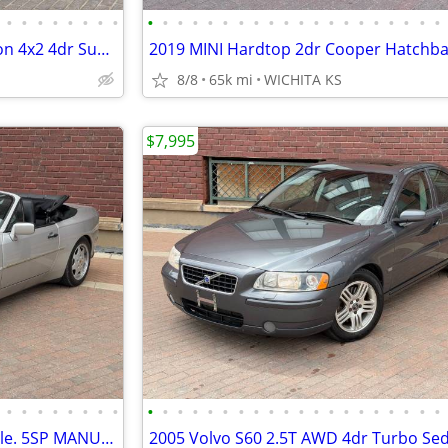
•
•
•
•
•
•
•
•
•
•
•
•
•
•
•
•
•
•
•
•
•
•
•
•
•
•
•
•
2011 Ford F-150 Harley Davidson 4x2 4dr SuperCrew Styleside 5.5 ft. SB
8/8
65k mi
WICHITA KS
$7,995
•
•
•
•
•
•
•
•
•
•
•
•
•
•
•
•
•
•
•
•
•
•
•
•
•
•
•
•
1990 Porsche 944 S2 Convertible. 5SP MANUAL! CLEAN TITLE NO ACCIDENTS!