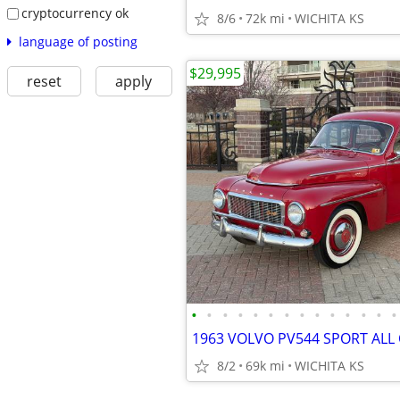
cryptocurrency ok
8/6
72k mi
WICHITA KS
language of posting
$29,995
reset
apply
•
•
•
•
•
•
•
•
•
•
•
•
•
•
8/2
69k mi
WICHITA KS