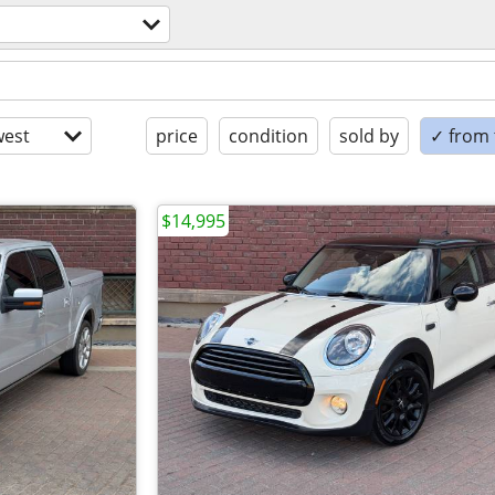
est
price
condition
sold by
✓ from t
$14,995