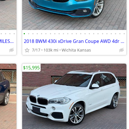
•
•
•
•
•
•
•
•
•
•
•
•
•
•
•
•
•
•
•
•
•
•
•
•
•
•
•
•
1996 MUSTANG GT CONVERTIBLE. 66K MILES! CLEAN! NO ACCIDENTS!
2018 BWM 430i xDrive Gran Coupe AWD 4dr 5 dr Sdn. NO ACCIDENTS! 33mpg
7/17
103k mi
Wichita Kansas
$15,995