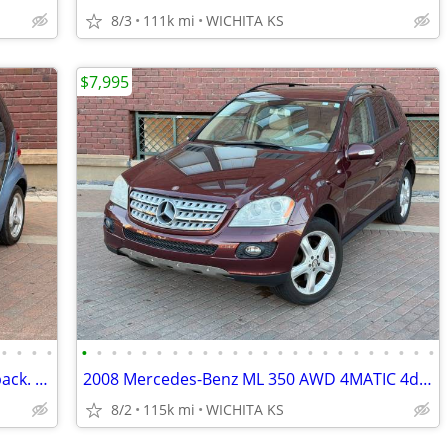
8/3
111k mi
WICHITA KS
$7,995
•
•
•
•
•
•
•
•
•
•
•
•
•
•
•
•
•
•
•
•
•
•
•
•
•
•
•
•
2013 SMART Fortwo Passion 2dr Hatchback. LIKE NEW! 35K MILES! 38 MPG!
2008 Mercedes-Benz ML 350 AWD 4MATIC 4dr SUV. CLEAN TITLE NO ACCIDENTS
8/2
115k mi
WICHITA KS