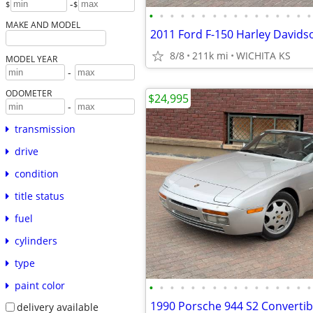
-
$
$
•
•
•
•
•
•
•
•
•
•
•
•
•
•
•
•
MAKE AND MODEL
8/8
211k mi
WICHITA KS
MODEL YEAR
-
ODOMETER
$24,995
-
transmission
drive
condition
title status
fuel
cylinders
type
paint color
•
•
•
•
•
•
•
•
•
•
•
•
•
•
•
•
delivery available