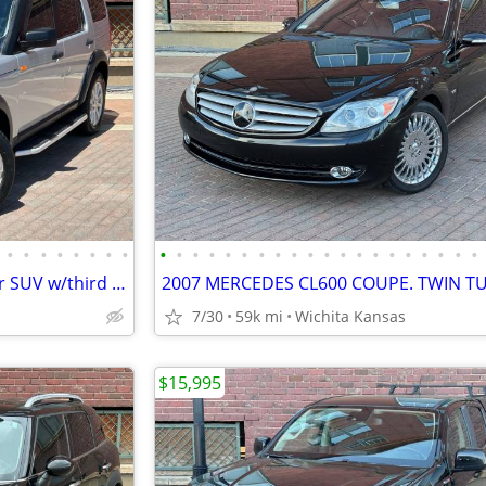
•
•
•
•
•
•
•
•
•
•
•
•
•
•
•
•
•
•
•
•
•
•
•
•
•
•
•
•
2008 Land Rover LR3 SE 4x4 4dr SUV w/third row. CLEAN NO ACCIDENTS!
7/30
59k mi
Wichita Kansas
$15,995