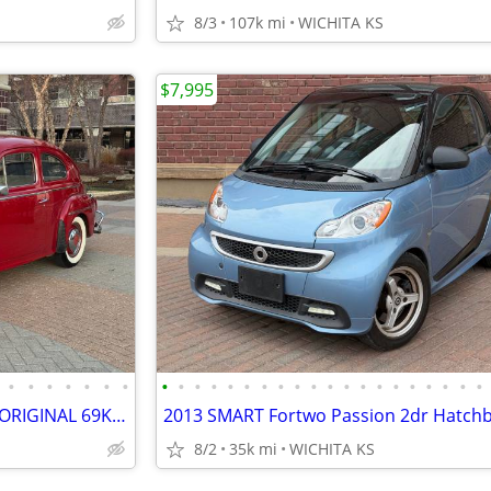
8/3
107k mi
WICHITA KS
$7,995
•
•
•
•
•
•
•
•
•
•
•
•
•
•
•
•
•
•
•
•
•
•
•
•
•
•
•
1963 VOLVO PV544 SPORT ALL ORIGINAL 69K MILE SURVIVOR! NO RUST! NICE!
8/2
35k mi
WICHITA KS