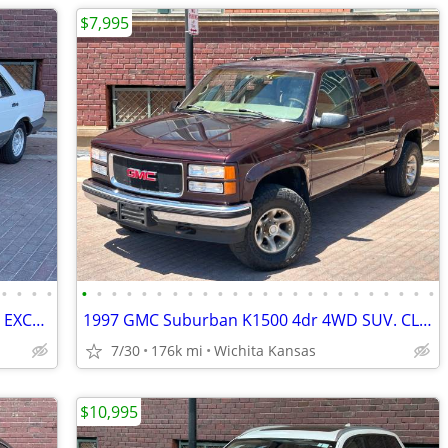
$7,995
•
•
•
•
•
•
•
•
•
•
•
•
•
•
•
•
•
•
•
•
•
•
•
•
•
•
•
•
1984 Mercedes-Benz 500SEL Sedan. V-8. EXCEPTIONAL 42K MILE CAR! W126
1997 GMC Suburban K1500 4dr 4WD SUV. CLEAN TITLE! 1-OWNER!
7/30
176k mi
Wichita Kansas
$10,995